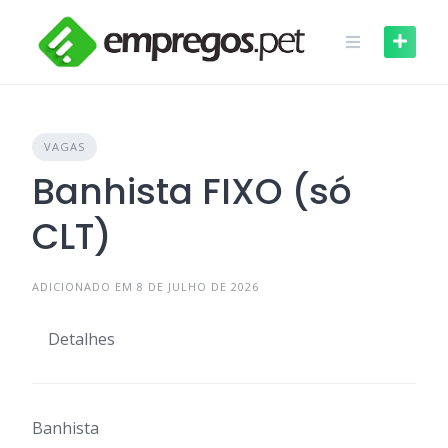
Skip
to
content
VAGAS
Banhista FIXO (só
CLT)
ADICIONADO EM 8 DE JULHO DE 2026
Detalhes
Banhista