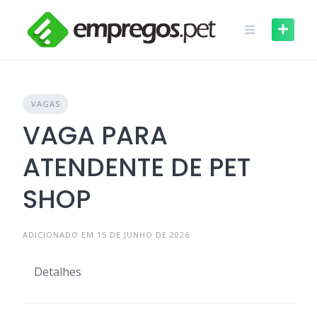
Skip
to
content
VAGAS
VAGA PARA
ATENDENTE DE PET
SHOP
ADICIONADO EM 15 DE JUNHO DE 2026
Detalhes