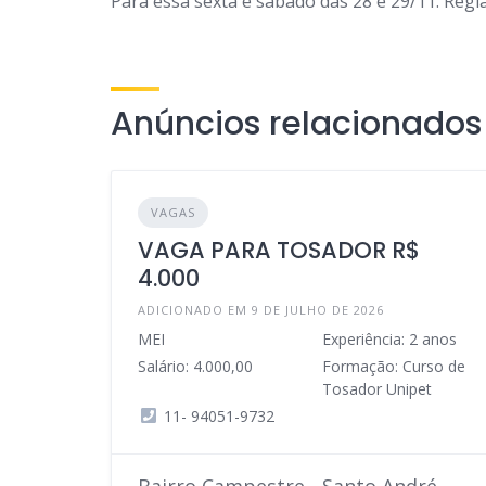
Para essa sexta e sábado das 28 e 29/11. Reg
Anúncios relacionados
VAGAS
VAGA PARA TOSADOR R$
4.000
ADICIONADO EM 9 DE JULHO DE 2026
MEI
Experiência: 2 anos
Salário: 4.000,00
Formação: Curso de
Tosador Unipet
11- 94051-9732
Bairro Campestre - Santo André