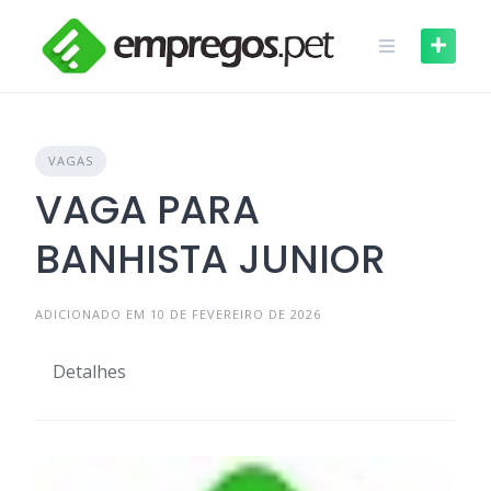
Skip
to
content
VAGAS
VAGA PARA
BANHISTA JUNIOR
ADICIONADO EM 10 DE FEVEREIRO DE 2026
Detalhes