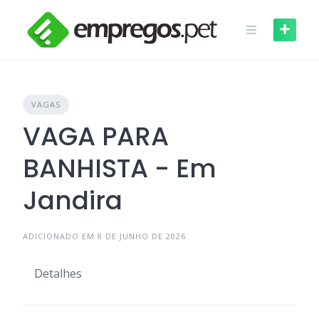
Skip
to
content
VAGAS
VAGA PARA
BANHISTA - Em
Jandira
ADICIONADO EM 8 DE JUNHO DE 2026
Detalhes